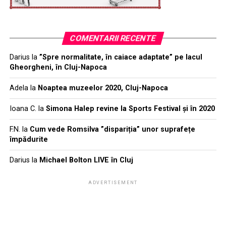
schiabil, și în parc facem anual investiții astfel încât să
fie cât mai interesant și educativ pentru turiști”,
spune
Iancu Șerbănescu, administratorul parcului.
COMENTARII RECENTE
Darius
la
”Spre normalitate, în caiace adaptate” pe lacul
Gheorgheni, în Cluj-Napoca
Adela
la
Noaptea muzeelor 2020, Cluj-Napoca
Ioana C.
la
Simona Halep revine la Sports Festival și în 2020
F.N.
la
Cum vede Romsilva ”dispariția” unor suprafețe
împădurite
Darius
la
Michael Bolton LIVE în Cluj
ADVERTISEMENT
Parcul dispune de
ateliere interactive, căsuțe în
copaci, tobogane, jocuri pe parcursul unui traseu