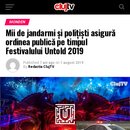
MONDEN
Mii de jandarmi şi poliţişti asigură
ordinea publică pe timpul
Festivalului Untold 2019
Published
7 ani ago
on
1 august 2019
By
Redactia ClujTV