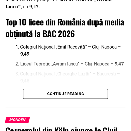
Iancu”
, cu
9,47
.
Top 10 licee din România după media
obținută la BAC 2026
Colegiul Național „Emil Racoviță” – Cluj-Napoca –
9,49
Liceul Teoretic „Avram Iancu” – Cluj-Napoca –
9,47
Colegiul Național „Gheorghe Lazăr” – București –
9,46
Colegiul Național Iași –
9,45
CONTINUE READING
Colegiul Național „Sfântul Sava” – București –
9,40
Liceul Teoretic „Sfântul Iosif” – Alba Iulia –
9,33
MONDEN
Colegiul Național de Informatică „Tudor Vianu” –
Carnavalul din Köln ajunge la Cluj!
București –
9,32