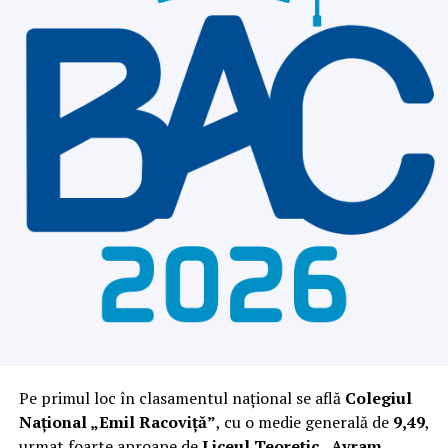
Pe primul loc în clasamentul național se află
Colegiul
Național „Emil Racoviță”
, cu o medie generală de
9,49
,
urmat foarte aproape de
Liceul Teoretic „Avram