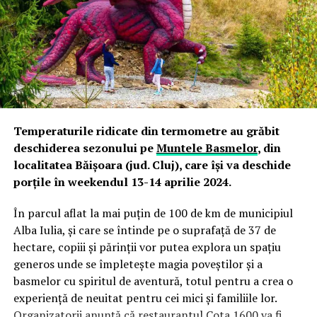
mai, în cadrul Zilelor Clujului. La standul amenajat de
Clubul Oamenilor de Afaceri de Limbă Germană din
Transilvania de Nord (DWNT), împreună cu PENNY
România, pe strada Kogălniceanu, vizitatorii au avut
parte de un program divers dedicat tuturor vârstelor.
ADVERTISEMENT
Temperaturile ridicate din termometre au grăbit
deschiderea sezonului pe
Muntele Basmelor
, din
localitatea Băișoara (jud. Cluj), care își va deschide
porțile în weekendul 13-14 aprilie 2024.
În parcul aflat la mai puțin de 100 de km de municipiul
Alba Iulia, și care se întinde pe o suprafață de 37 de
hectare, copiii și părinții vor putea explora un spațiu
generos unde se împletește magia poveștilor și a
basmelor cu spiritul de aventură, totul pentru a crea o
experiență de neuitat pentru cei mici și familiile lor.
Organizatorii anunță că restaurantul Cota 1600 va fi