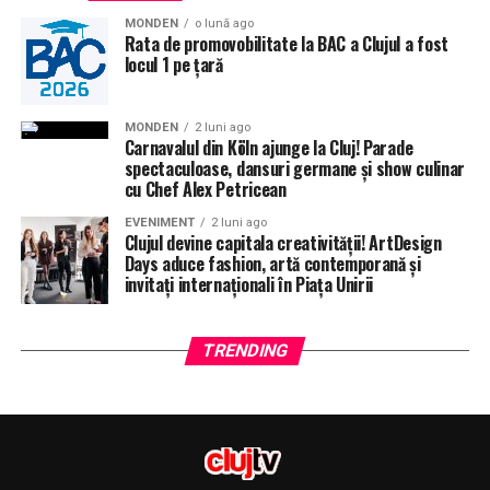
MONDEN
o lună ago
Rata de promovobilitate la BAC a Clujul a fost
locul 1 pe țară
MONDEN
2 luni ago
Carnavalul din Köln ajunge la Cluj! Parade
spectaculoase, dansuri germane și show culinar
cu Chef Alex Petricean
EVENIMENT
2 luni ago
Clujul devine capitala creativității! ArtDesign
Days aduce fashion, artă contemporană și
invitați internaționali în Piața Unirii
TRENDING