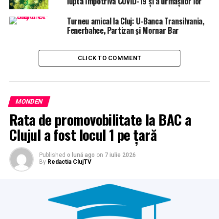
lupta împotriva COVID-19 și a urmașilor lor
Turneu amical la Cluj: U-Banca Transilvania,
Fenerbahce, Partizan şi Mornar Bar
CLICK TO COMMENT
MONDEN
Rata de promovobilitate la BAC a
Clujul a fost locul 1 pe țară
Published
o lună ago
on
7 iulie 2026
By
Redactia ClujTV