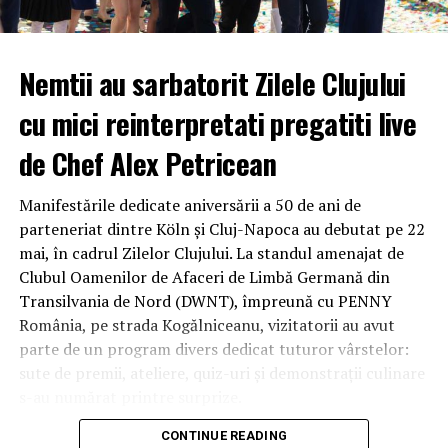
monitorizarea și
fluidizarea traficului
.
Nemtii au sarbatorit Zilele Clujului
Și în acest an, descurajarea și combaterea
consumului/deținerii/traficului de substanțe interzise
cu mici reinterpretati pregatiti live
rămâne unul dintre obiectivele principale, iar în incinta
festivalului va fi amenajată o secție de poliție temporară
de Chef Alex Petricean
pentru gestionarea eficientă a sesizărilor și pentru a
interveni prompt în orice situație.
Manifestările dedicate aniversării a 50 de ani de
parteneriat dintre Köln și Cluj-Napoca au debutat pe 22
În cazul apariției unor situații de urgență, opt ambulanțe
mai, în cadrul Zilelor Clujului. La standul amenajat de
și autospeciale pentru transport personal și victime
Clubul Oamenilor de Afaceri de Limbă Germană din
multiple SMURD se vor afla în perimetrul festivalului
Transilvania de Nord (DWNT), împreună cu PENNY
pentru transportul la spital. Două autospeciale pentru
România, pe strada Kogălniceanu, vizitatorii au avut
intervenție la accidente colective și calamități, o
parte de un program divers dedicat tuturor vârstelor:
autospecială CBRN și două autospeciale pentru stins
sute de premii, ateliere, quiz-uri și demonstrații culinare
incendii cu modul de descarcerare vor asigura
s-au numărat printre surprize.
intervenția rapidă în caz de necesitate.
CONTINUE READING
Pe 23 mai, strada Kogălniceanu s-a transformat într-o