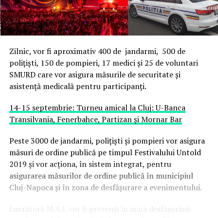
Zilnic, vor fi aproximativ 400 de jandarmi, 500 de
polițiști, 150 de pompieri, 17 medici și 25 de voluntari
SMURD care vor asigura măsurile de securitate și
asistență medicală pentru participanți.
14-15 septembrie: Turneu amical la Cluj: U-Banca
Transilvania, Fenerbahce, Partizan şi Mornar Bar
Peste 3000 de jandarmi, poliţişti și pompieri vor asigura
măsuri de ordine publică pe timpul Festivalului Untold
2019 şi vor acționa, în sistem integrat, pentru
asigurarea măsurilor de ordine publică în municipiul
Cluj-Napoca și în zona de desfășurare a evenimentului.
Lucrătorii M.A.I. vor fi prezenți în zona desfăşurării